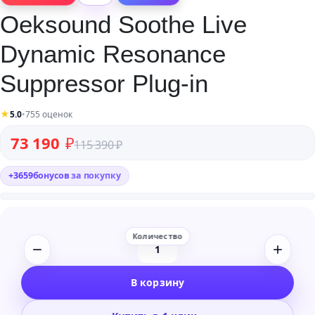
Oeksound Soothe Live
Dynamic Resonance
Suppressor Plug-in
★
5.0
•
755 оценок
Первоначальная цена составляла 115 390 ₽.
Текущая цена: 73 190 ₽.
73 190
₽
115 390
₽
+
3659
бонусов
за покупку
Количество
товара
В корзину
Oeksound
Soothe