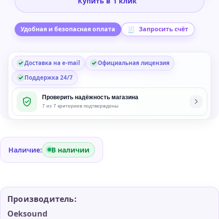
Купить в 1 клик
Live
Dynamic
Resonance
Удобная и безопасная оплата
Запросить счёт
Suppressor
Plug-
Доставка на e-mail
Официальная лицензия
in
Поддержка 24/7
Проверить надёжность магазина
7 из 7 критериев подтверждены
Наличие:
В наличии
Производитель:
Oeksound