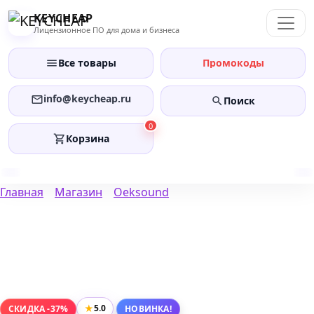
Перейти
KEYCHEAP
к
Лицензионное ПО для дома и бизнеса
содержанию
Все товары
Промокоды
info@keycheap.ru
Поиск
0
Корзина
Главная
Магазин
Oeksound
★
5.0
СКИДКА -37%
НОВИНКА!