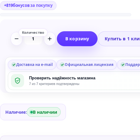
+
819
бонусов
за покупку
В корзину
Купить в 1 кл
Количество
товара
Roland
D-
Доставка на e-mail
Официальная лицензия
Поддер
50
Проверить надёжность магазина
Synthesizer
7 из 7 критериев подтверждены
Software
Наличие:
В наличии