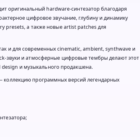
дит оригинальный hardware-синтезатор благодаря
 характерное цифровое звучание, глубину и динамику
y presets, а также новые artist patches для
так и для современных cinematic, ambient, synthwave и
pluck-звуки и атмосферные цифровые тембры делают этот
 design и музыкального продакшена.
es — коллекцию программных версий легендарных
нтезатора;