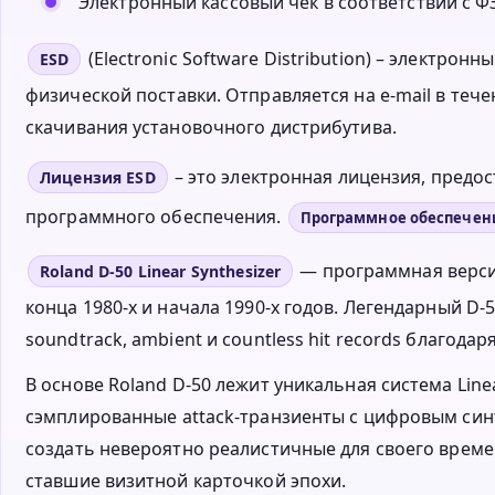
Электронный кассовый чек в соответствии с ФЗ
(Electronic Software Distribution) – электро
ESD
физической поставки. Отправляется на e-mail в тече
скачивания установочного дистрибутива.
– это электронная лицензия, пред
Лицензия ESD
программного обеспечения.
Программное обеспечен
— программная верси
Roland D-50 Linear Synthesizer
конца 1980-х и начала 1990-х годов. Легендарный D-5
soundtrack, ambient и countless hit records благода
В основе Roland D-50 лежит уникальная система Linea
сэмплированные attack-транзиенты с цифровым синте
создать невероятно реалистичные для своего времени s
ставшие визитной карточкой эпохи.