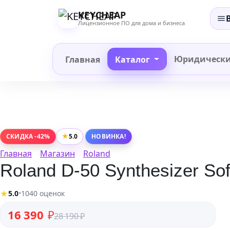
Перейти
KEYCHEAP
к
Лицензионное ПО для дома и бизнеса
содержанию
Юридическ
Главная
Каталог
★
5.0
СКИДКА -42%
НОВИНКА!
Главная
Магазин
Roland
Roland D-50 Synthesizer So
★
5.0
•
1040 оценок
Первоначальная цена составляла 28 190 ₽.
Текущая цена: 16 390 ₽.
16 390
₽
28 190
₽