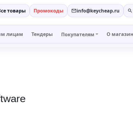
Все товары
Промокоды
info@keycheap.ru
−
+
им лицам
Тендеры
О магази
Покупателям
ftware