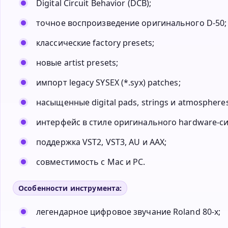
Digital Circuit Behavior (DCB);
точное воспроизведение оригинального D-50;
классические factory presets;
новые artist presets;
импорт legacy SYSEX (*.syx) patches;
насыщенные digital pads, strings и atmospheres
интерфейс в стиле оригинального hardware-си
поддержка VST2, VST3, AU и AAX;
совместимость с Mac и PC.
Особенности инструмента:
легендарное цифровое звучание Roland 80-х;