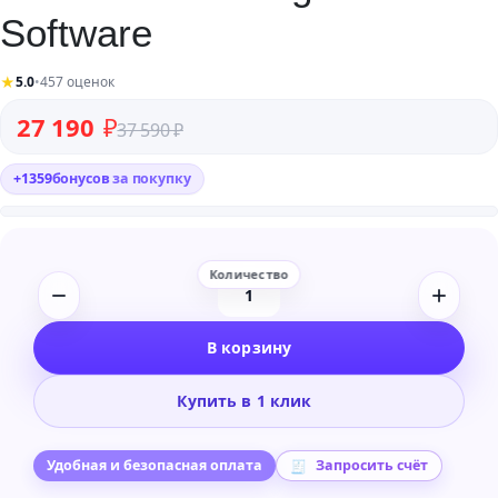
Software
★
5.0
•
457 оценок
Первоначальная цена составляла 37 590 ₽.
Текущая цена: 27 190 ₽.
27 190
₽
37 590
₽
+
1359
бонусов
за покупку
Количество
товара
В корзину
Serato
DJ
Купить в 1 клик
Pro
Digital
DJ
Удобная и безопасная оплата
Запросить счёт
Software