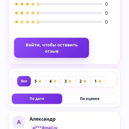
★★★☆☆
0
★★☆☆☆
0
★☆☆☆☆
0
Войти, чтобы оставить
отзыв
Все
По дате
По оценке
Александр
А
al***@mail.ru