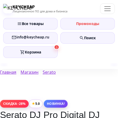
Перейти
KEYCHEAP
к
Лицензионное ПО для дома и бизнеса
содержанию
Все товары
Промокоды
info@keycheap.ru
Поиск
0
Корзина
Главная
Магазин
Serato
★
5.0
СКИДКА -28%
НОВИНКА!
Serato DJ Pro Digital DJ