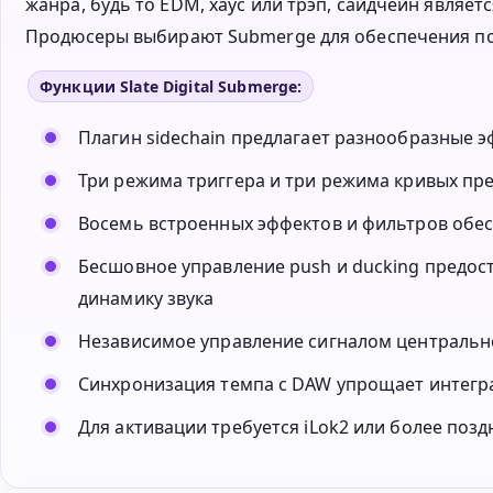
жанра, будь то EDM, хаус или трэп, сайдчейн являе
Продюсеры выбирают Submerge для обеспечения пол
Функции Slate Digital Submerge:
Плагин sidechain предлагает разнообразные э
Три режима триггера и три режима кривых пр
Восемь встроенных эффектов и фильтров обе
Бесшовное управление push и ducking предост
динамику звука
Независимое управление сигналом центральн
Синхронизация темпа с DAW упрощает интегр
Для активации требуется iLok2 или более позд