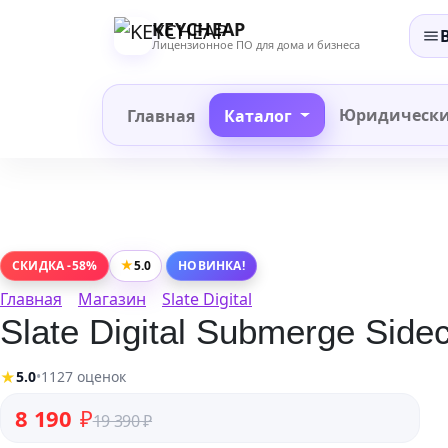
Перейти
KEYCHEAP
к
Лицензионное ПО для дома и бизнеса
содержанию
Юридическ
Главная
Каталог
★
5.0
СКИДКА -58%
НОВИНКА!
Главная
Магазин
Slate Digital
Slate Digital Submerge Sidec
★
5.0
•
1127 оценок
Первоначальная цена составляла 19 390 ₽.
Текущая цена: 8 190 ₽.
8 190
₽
19 390
₽