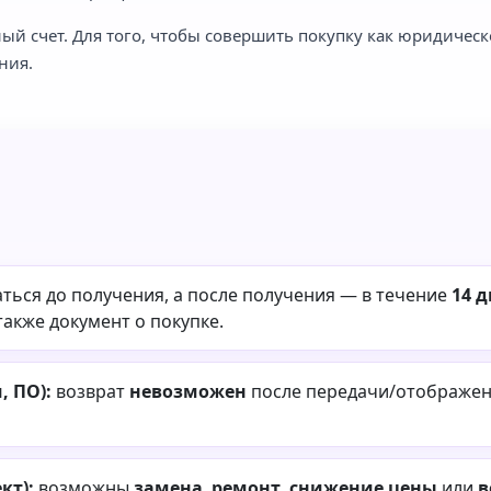
ый счет. Для того, чтобы совершить покупку как юридическ
ния.
ться до получения, а после получения — в течение
14 
также документ о покупке.
 ПО):
возврат
невозможен
после передачи/отображени
кт):
возможны
замена
,
ремонт
,
снижение цены
или
в