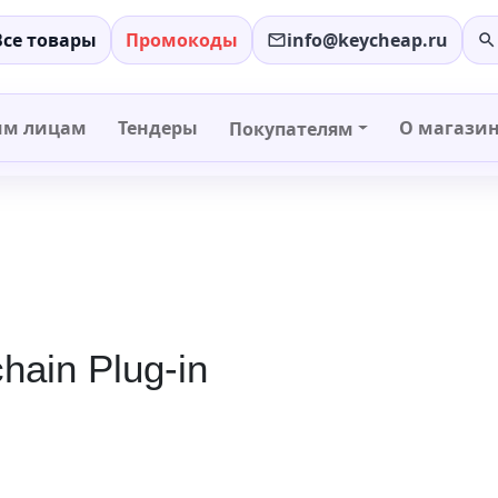
Все товары
Промокоды
info@keycheap.ru
−
+
им лицам
Тендеры
О магази
Покупателям
hain Plug-in