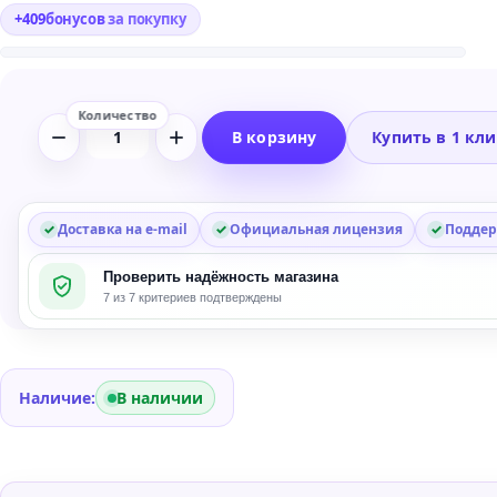
+
409
бонусов
за покупку
В корзину
Купить в 1 кл
Количество
товара
Slate
Digital
Доставка на e-mail
Официальная лицензия
Поддер
Submerge
Проверить надёжность магазина
Sidechain
7 из 7 критериев подтверждены
Plug-
in
Наличие:
В наличии