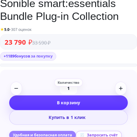
Sonible smart:essentials
Bundle Plug-in Collection
★
5.0
•
307 оценок
Первоначальная цена составляла 33 590 ₽.
Текущая цена: 23 790 ₽.
23 790
₽
33 590
₽
+
1189
бонусов
за покупку
Количество
товара
В корзину
Sonible
smart:essentials
Купить в 1 клик
Bundle
Plug-
in
Удобная и безопасная оплата
Запросить счёт