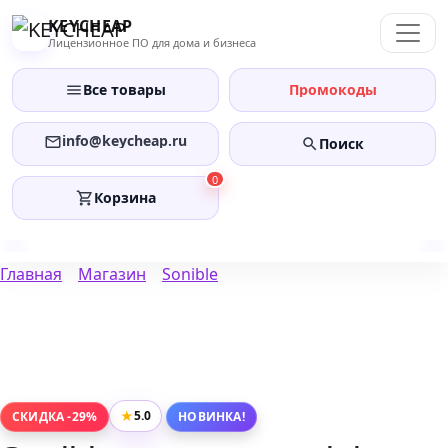
Перейти
KEYCHEAP
к
Лицензионное ПО для дома и бизнеса
содержанию
Все товары
Промокоды
info@keycheap.ru
Поиск
0
Корзина
Главная
Магазин
Sonible
★
5.0
СКИДКА -29%
НОВИНКА!