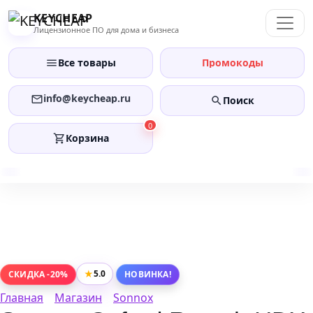
Перейти
KEYCHEAP
к
Лицензионное ПО для дома и бизнеса
содержанию
Все товары
Промокоды
info@keycheap.ru
Поиск
0
Корзина
★
5.0
СКИДКА -20%
НОВИНКА!
Главная
Магазин
Sonnox