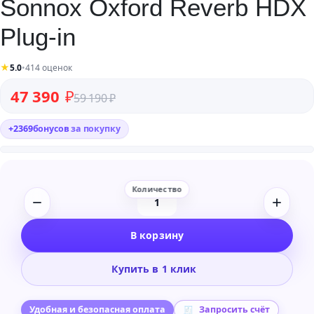
Sonnox Oxford Reverb HDX
Plug-in
★
5.0
•
414 оценок
Первоначальная цена составляла 59 190 ₽.
Текущая цена: 47 390 ₽.
47 390
₽
59 190
₽
+
2369
бонусов
за покупку
Количество
товара
В корзину
Sonnox
Oxford
Купить в 1 клик
Reverb
HDX
Plug-
Удобная и безопасная оплата
Запросить счёт