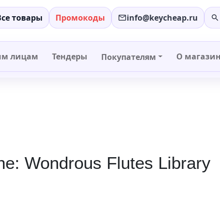
Все товары
Промокоды
info@keycheap.ru
−
+
им лицам
Тендеры
О магази
Покупателям
ne: Wondrous Flutes Library