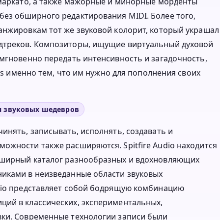
 маркато, а также мажорные и минорные морденты
ез обширного редактирования MIDI. Более того,
анжировкам тот же звуковой колорит, который украшал
ндтреков. Композиторы, ищущие виртуальный духовой
 мгновенно передать интенсивность и загадочность,
tes именно тем, что им нужно для пополнения своих
ия звуковых шедевров
инять, записывать, исполнять, создавать и
ожности также расширяются. Spitfire Audio находится
бширный каталог разнообразных и вдохновляющих
никами в неизведанные области звуковых
udio представляет собой бодрящую комбинацию
ций в классических, экспериментальных,
вки. Современные технологии записи были