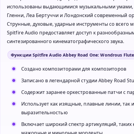
использованы выдающимися музыкальными умами, та
Гленни, Леа Бертуччи и Лондонский современный ор
Струнные, духовые, ударные инструменты со всего 
Spitfire Audio предоставляет доступ к разнообразн
синтезированного кинематографического звука.
Функции Spitfire Audio Abbey Road One: Wondrous Flute
Создано композиторами для композиторов
Записано в легендарной студии Abbey Road St
Содержит заранее оркестрованные патчи с п
Использует как изящные, плавные линии, так 
выразительностью
Включает широкий спектр артикуляций, таких к
мажорные и минорные морденты