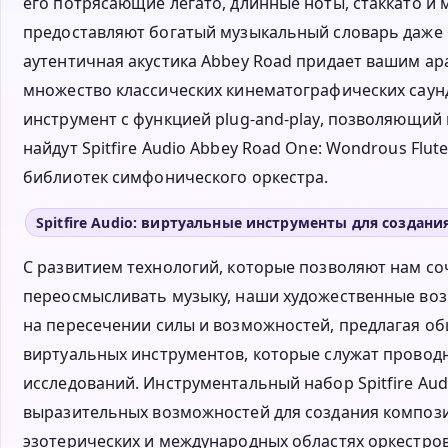
его потрясающие легато, длинные ноты, стаккато и
предоставляют богатый музыкальный словарь даже б
аутентичная акустика Abbey Road придает вашим ар
множество классических кинематографических сау
инструмент с функцией plug-and-play, позволяющий
найдут Spitfire Audio Abbey Road One: Wondrous Flu
библиотек симфонического оркестра.
Spitfire Audio: виртуальные инструменты для создан
С развитием технологий, которые позволяют нам соч
переосмысливать музыку, наши художественные возм
на пересечении силы и возможностей, предлагая о
виртуальных инструментов, которые служат провод
исследований. Инструментальный набор Spitfire A
выразительных возможностей для создания компози
эзотерических и международных областях оркестро