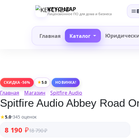
Перейти
KEYCHEAP
к
Лицензионное ПО для дома и бизнеса
содержанию
Юридическ
Главная
Каталог
★
5.0
СКИДКА -56%
НОВИНКА!
Главная
Магазин
Spitfire Audio
Spitfire Audio Abbey Road O
★
5.0
•
345 оценок
Первоначальная цена составляла 18 790 ₽.
Текущая цена: 8 190 ₽.
8 190
₽
18 790
₽