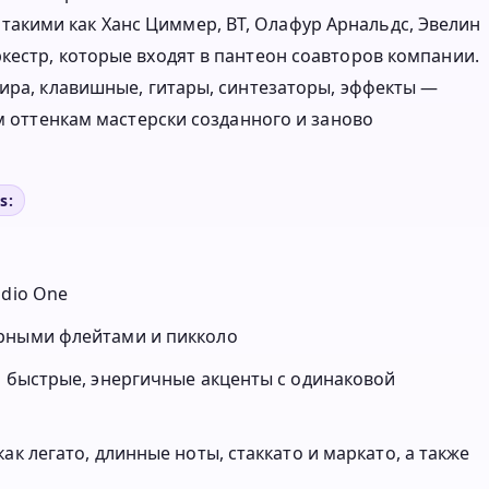
кими как Ханс Циммер, BT, Олафур Арнальдс, Эвелин
кестр, которые входят в пантеон соавторов компании.
мира, клавишные, гитары, синтезаторы, эффекты —
ым оттенкам мастерски созданного и заново
s:
udio One
арными флейтами и пикколо
и быстрые, энергичные акценты с одинаковой
ак легато, длинные ноты, стаккато и маркато, а также