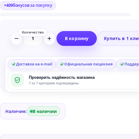
+
409
бонусов
за покупку
В корзину
Купить в 1 кл
Количество
товара
Spitfire
Audio
Доставка на e-mail
Официальная лицензия
Поддер
Abbey
Проверить надёжность магазина
Road
7 из 7 критериев подтверждены
One:
Wondrous
Flutes
Library
Наличие:
В наличии