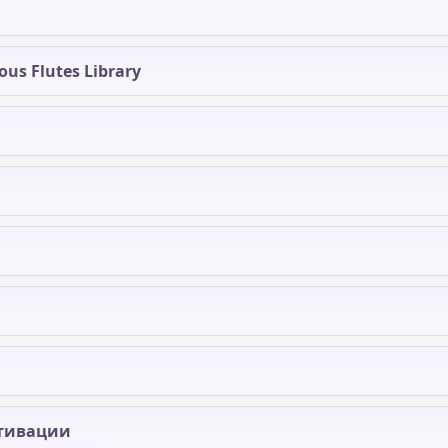
us Flutes Library
тивации