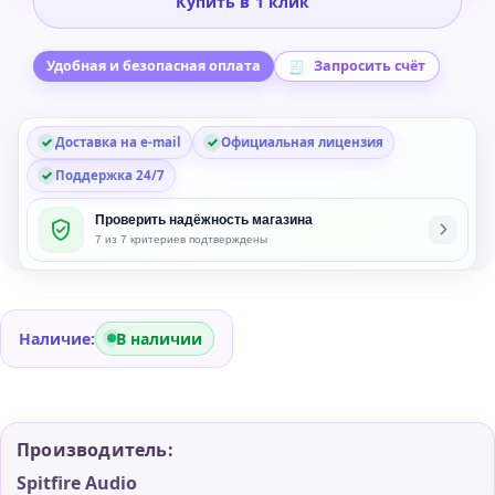
Купить в 1 клик
BBC
Symphony
Orchestra
Удобная и безопасная оплата
Запросить счёт
Core
Plug-
Доставка на e-mail
Официальная лицензия
in
Поддержка 24/7
Проверить надёжность магазина
7 из 7 критериев подтверждены
Наличие:
В наличии
Производитель:
Spitfire Audio