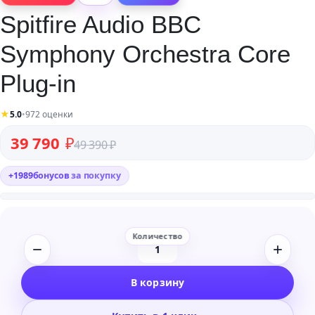
Spitfire Audio BBC
Symphony Orchestra Core
Plug-in
★
5.0
•
972 оценки
Первоначальная цена составляла 49 390 ₽.
Текущая цена: 39 790 ₽.
39 790
₽
49 390
₽
+
1989
бонусов
за покупку
Количество
товара
В корзину
Spitfire
Audio