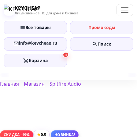
Перейти
KEYCHEAP
к
Лицензионное ПО для дома и бизнеса
содержанию
Все товары
Промокоды
info@keycheap.ru
Поиск
0
Корзина
Главная
Магазин
Spitfire Audio
★
5.0
СКИДКА -19%
НОВИНКА!