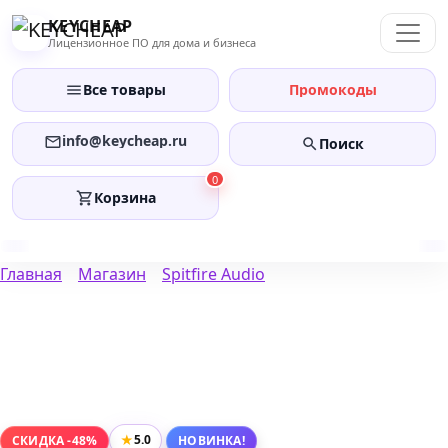
Перейти
KEYCHEAP
к
Лицензионное ПО для дома и бизнеса
содержанию
Все товары
Промокоды
info@keycheap.ru
Поиск
0
Корзина
Главная
Магазин
Spitfire Audio
★
5.0
СКИДКА -48%
НОВИНКА!