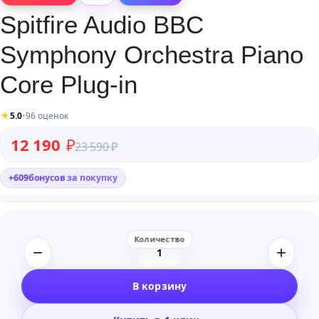
Spitfire Audio BBC
Symphony Orchestra Piano
Core Plug-in
★
5.0
•
96 оценок
Первоначальная цена составляла 23 590 ₽.
Текущая цена: 12 190 ₽.
12 190
₽
23 590
₽
+
609
бонусов
за покупку
Количество
товара
В корзину
Spitfire
Audio