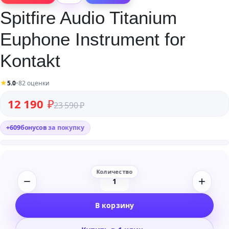
Spitfire Audio Titanium
Euphone Instrument for
Kontakt
★
5.0
•
82 оценки
Первоначальная цена составляла 23 590 ₽.
Текущая цена: 12 190 ₽.
12 190
₽
23 590
₽
+
609
бонусов
за покупку
Количество
товара
В корзину
Spitfire
Audio