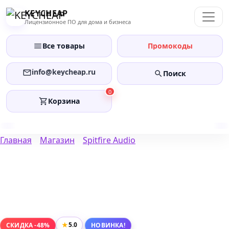
Перейти
KEYCHEAP
к
Лицензионное ПО для дома и бизнеса
содержанию
Все товары
Промокоды
info@keycheap.ru
Поиск
0
Корзина
Главная
Магазин
Spitfire Audio
★
5.0
СКИДКА -48%
НОВИНКА!