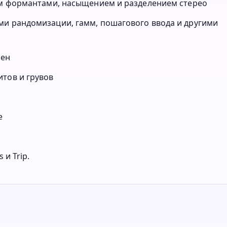
ием формантами, насыщением и разделением стерео
ми рандомизации, гамм, пошагового ввода и другими
сен
итов и грувов
e
 и Trip.