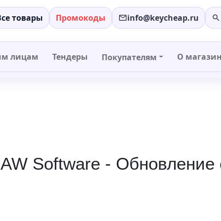
Все товары
Промокоды
info@keycheap.ru
−
+
им лицам
Тендеры
О магази
Покупателям
DAW Software - Обновление с