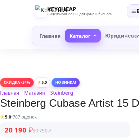
Перейти
KEYCHEAP
к
Лицензионное ПО для дома и бизнеса
содержанию
Юридическ
Главная
Каталог
★
5.0
СКИДКА -34%
НОВИНКА!
Главная
Магазин
Steinberg
Steinberg Cubase Artist 15 
★
5.0
•
787 оценок
Первоначальная цена составляла 30 790 ₽.
Текущая цена: 20 190 ₽.
20 190
₽
30 790
₽