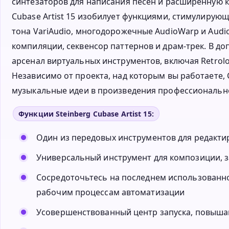
синтезаторов для написания песен и расширенную 
Cubase Artist 15 изобилует функциями, стимулирую
тона VariAudio, многодорожечные AudioWarp и Audi
компиляции, секвенсор паттернов и драм-трек. В д
арсенал виртуальных инструментов, включая Retrologu
Независимо от проекта, над которым вы работаете, 
музыкальные идеи в произведения профессионально
Функции Steinberg Cubase Artist 15:
Один из передовых инструментов для редакти
Универсальный инструмент для композиции, з
Сосредоточьтесь на последнем использованн
рабочим процессам автоматизации
Усовершенствованный центр запуска, повыш