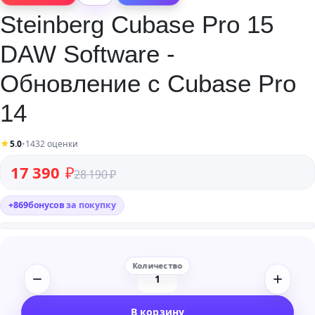
Steinberg Cubase Pro 15
DAW Software -
Обновление с Cubase Pro
14
★
5.0
•
1432 оценки
Первоначальная цена составляла 28 190 ₽.
Текущая цена: 17 390 ₽.
17 390
₽
28 190
₽
+
869
бонусов
за покупку
Количество
товара
В корзину