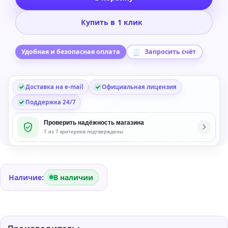
Steinberg
Cubase
Купить в 1 клик
Pro
15
DAW
Удобная и безопасная оплата
Запросить счёт
Software
-
Доставка на e-mail
Официальная лицензия
Обновление
с
Поддержка 24/7
Cubase
Проверить надёжность магазина
Pro
7 из 7 критериев подтверждены
14
Наличие:
В наличии