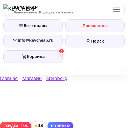
Перейти
KEYCHEAP
к
Лицензионное ПО для дома и бизнеса
содержанию
Все товары
Промокоды
info@keycheap.ru
Поиск
0
Корзина
Главная
Магазин
Steinberg
★
5.0
СКИДКА -38%
НОВИНКА!