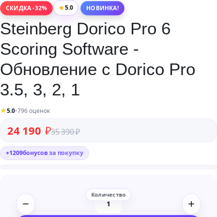
★
5.0
СКИДКА -32%
НОВИНКА!
Steinberg Dorico Pro 6
Scoring Software -
Обновление с Dorico Pro
3.5, 3, 2, 1
★
5.0
•
796 оценок
Первоначальная цена составляла 35 390 ₽.
Текущая цена: 24 190 ₽.
24 190
₽
35 390
₽
+
1209
бонусов
за покупку
Количество