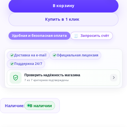
товара
В корзину
Steinberg
Dorico
Купить в 1 клик
Pro
6
Scoring
Удобная и безопасная оплата
Запросить счёт
Software
-
Доставка на e-mail
Официальная лицензия
Обновление
с
Поддержка 24/7
Dorico
Проверить надёжность магазина
Pro
7 из 7 критериев подтверждены
3.5,
3,
2,
1
Наличие:
В наличии