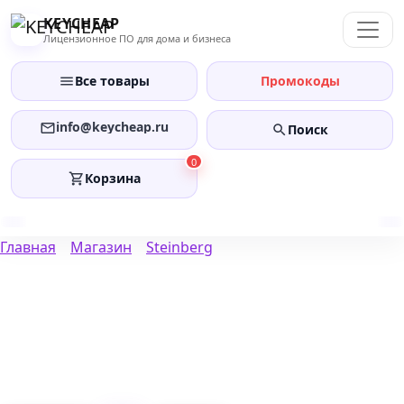
Перейти
KEYCHEAP
к
Лицензионное ПО для дома и бизнеса
содержанию
Все товары
Промокоды
info@keycheap.ru
Поиск
0
Корзина
Главная
Магазин
Steinberg