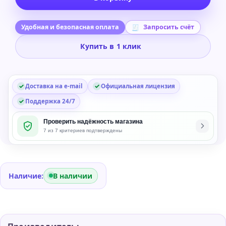
Steinberg
VST
Live
Удобная и безопасная оплата
Запросить счёт
Pro
Купить в 1 клик
2
Stage
Production
Доставка на e-mail
Официальная лицензия
System
-
Поддержка 24/7
Обновление
Проверить надёжность магазина
с
7 из 7 критериев подтверждены
VST
Live
Pro
1
Наличие:
В наличии