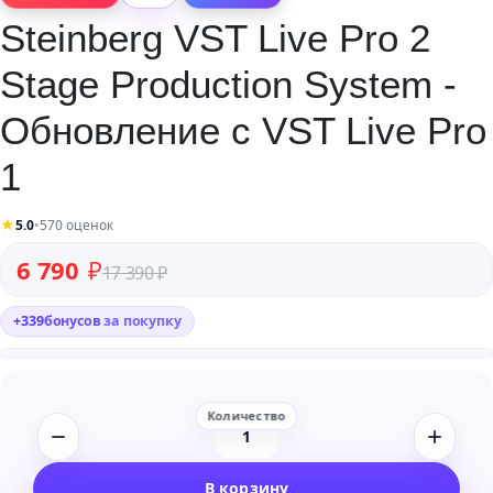
Steinberg VST Live Pro 2
Stage Production System -
Обновление с VST Live Pro
1
★
5.0
•
570 оценок
Первоначальная цена составляла 17 390 ₽.
Текущая цена: 6 790 ₽.
6 790
₽
17 390
₽
+
339
бонусов
за покупку
Количество
товара
В корзину