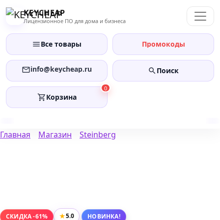
Перейти
KEYCHEAP
к
Лицензионное ПО для дома и бизнеса
содержанию
Все товары
Промокоды
info@keycheap.ru
Поиск
0
Корзина
Главная
Магазин
Steinberg
★
5.0
СКИДКА -61%
НОВИНКА!