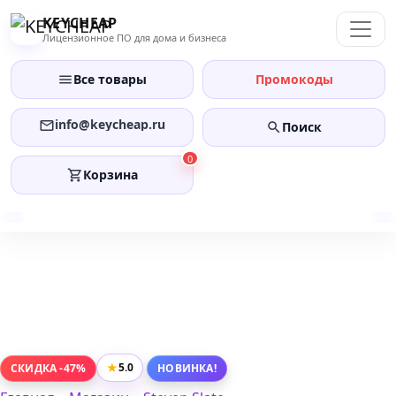
Перейти
KEYCHEAP
к
Лицензионное ПО для дома и бизнеса
содержанию
Все товары
Промокоды
info@keycheap.ru
Поиск
0
Корзина
★
5.0
СКИДКА -47%
НОВИНКА!