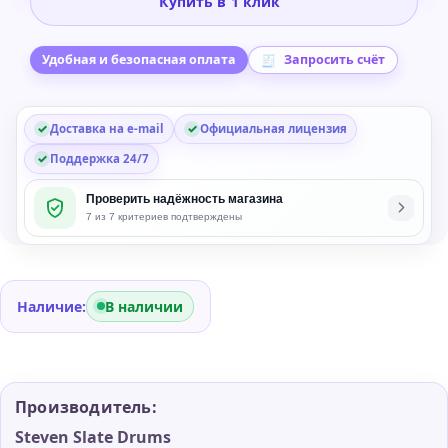
Купить в 1 клик
Drums
Terry
Date
Удобная и безопасная оплата
Запросить счёт
Drums
Expansion
Доставка на e-mail
Официальная лицензия
for
SSD
Поддержка 24/7
Проверить надёжность магазина
7 из 7 критериев подтверждены
Наличие:
В наличии
Производитель:
Steven Slate Drums