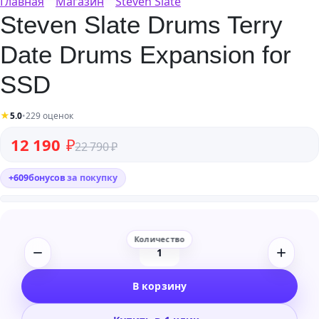
Главная
Магазин
Steven Slate
Steven Slate Drums Terry
Date Drums Expansion for
SSD
★
5.0
•
229 оценок
Первоначальная цена составляла 22 790 ₽.
Текущая цена: 12 190 ₽.
12 190
₽
22 790
₽
+
609
бонусов
за покупку
Количество
товара
В корзину
Steven
Slate