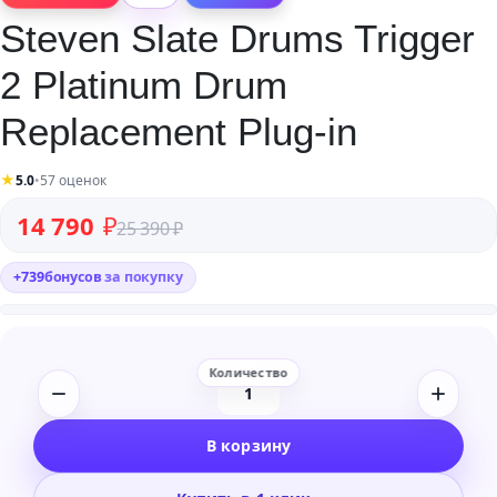
Steven Slate Drums Trigger
2 Platinum Drum
Replacement Plug-in
★
5.0
•
57 оценок
Первоначальная цена составляла 25 390 ₽.
Текущая цена: 14 790 ₽.
14 790
₽
25 390
₽
+
739
бонусов
за покупку
Количество
товара
В корзину
Steven
Slate