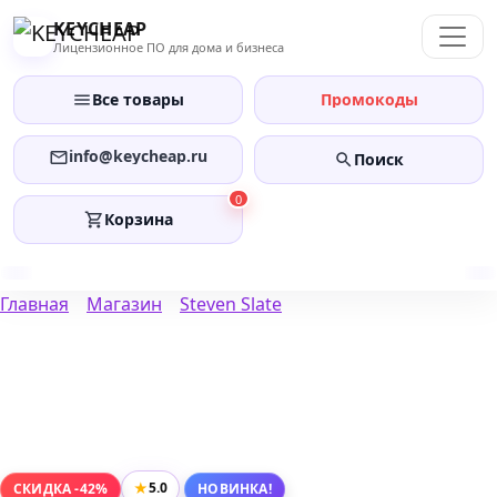
Перейти
KEYCHEAP
к
Лицензионное ПО для дома и бизнеса
содержанию
Все товары
Промокоды
info@keycheap.ru
Поиск
0
Корзина
Главная
Магазин
Steven Slate
★
5.0
СКИДКА -42%
НОВИНКА!