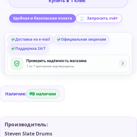
Купить в 1 клик
Drums
Trigger
2
Удобная и безопасная оплата
Запросить счёт
Platinum
Drum
Доставка на e-mail
Официальная лицензия
Replacement
Plug-
Поддержка 24/7
in
Проверить надёжность магазина
7 из 7 критериев подтверждены
Наличие:
В наличии
Производитель:
Steven Slate Drums