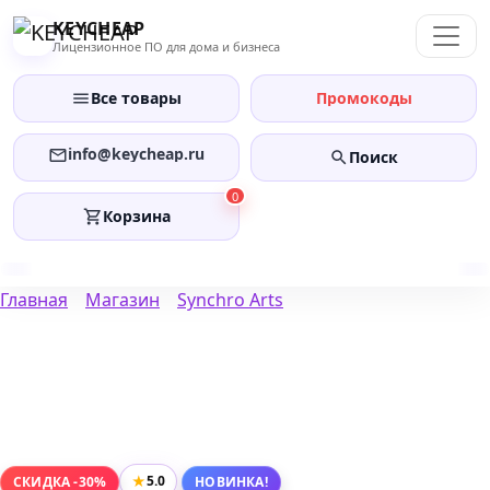
Перейти
KEYCHEAP
к
Лицензионное ПО для дома и бизнеса
содержанию
Все товары
Промокоды
info@keycheap.ru
Поиск
0
Корзина
Главная
Магазин
Synchro Аrts
★
5.0
СКИДКА -30%
НОВИНКА!