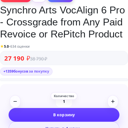
Synchro Arts VocAlign 6 Pro
- Crossgrade from Any Paid
Revoice or RePitch Product
★
5.0
•
634 оценки
Первоначальная цена составляла 38 790 ₽.
Текущая цена: 27 190 ₽.
27 190
₽
38 790
₽
+
1359
бонусов
за покупку
Количество
товара
В корзину
Synchro
Arts