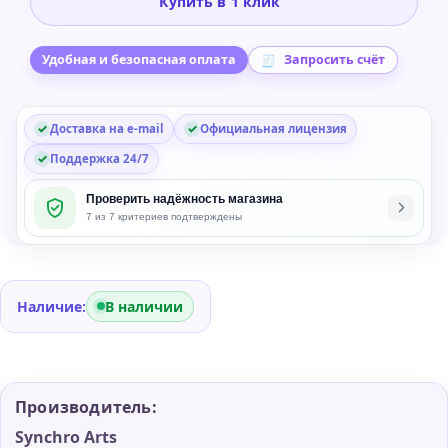
Купить в 1 клик
VocAlign
6
Pro
Удобная и безопасная оплата
Запросить счёт
-
Crossgrade
Доставка на e-mail
Официальная лицензия
from
Any
Поддержка 24/7
Paid
Проверить надёжность магазина
Revoice
7 из 7 критериев подтверждены
or
RePitch
Product
Наличие:
В наличии
Производитель:
Synchro Arts