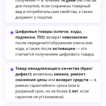
получения — в течение
14 дней
(не считая
дня покупки), если сохранены товарный
вид и потребительские свойства, а также
документ о покупке.
Цифровые товары (ключи, коды,
подписки, ПО):
возврат
невозможен
после передачи/отображения ключа или
кода, а также после
активации
— это
считается получением цифрового товара.
Товар ненадлежащего качества (брак/
дефект):
возможны
замена
,
ремонт
,
снижение цены
или
возврат средств
— в
рамках гарантийного срока (или в
разумный срок, но не более
2 лет
, если
гарантия не установлена).