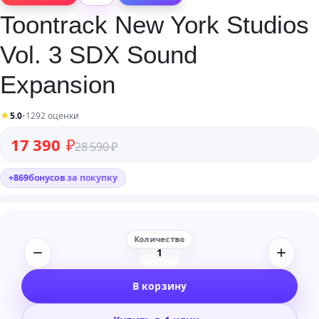
Toontrack New York Studios
Vol. 3 SDX Sound
Expansion
★
5.0
•
1292 оценки
Первоначальная цена составляла 28 590 ₽.
Текущая цена: 17 390 ₽.
17 390
₽
28 590
₽
+
869
бонусов
за покупку
Количество
товара
В корзину
Toontrack
New