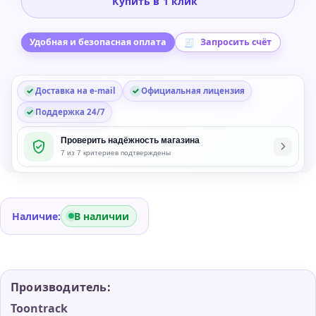
Купить в 1 клик
York
Studios
Vol.
Удобная и безопасная оплата
Запросить счёт
3
SDX
Доставка на e-mail
Официальная лицензия
Sound
Expansion
Поддержка 24/7
Проверить надёжность магазина
7 из 7 критериев подтверждены
Наличие:
В наличии
Производитель:
Toontrack