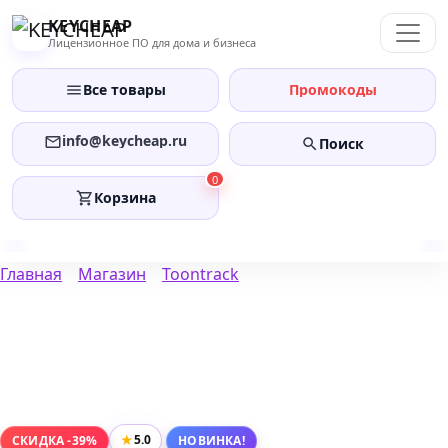
Перейти
KEYCHEAP
к
Лицензионное ПО для дома и бизнеса
содержанию
Все товары
Промокоды
info@keycheap.ru
Поиск
0
Корзина
Главная
Магазин
Toontrack
★
5.0
СКИДКА -39%
НОВИНКА!