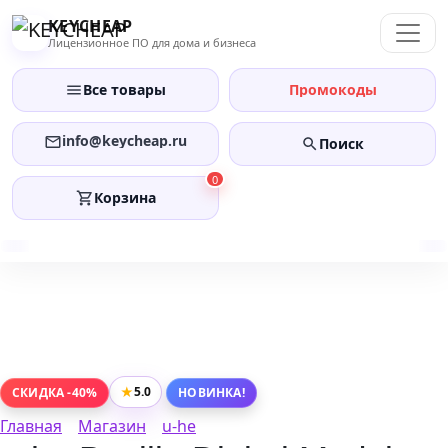
Перейти
KEYCHEAP
к
Лицензионное ПО для дома и бизнеса
содержанию
Все товары
Промокоды
info@keycheap.ru
Поиск
0
Корзина
★
5.0
СКИДКА -40%
НОВИНКА!
Главная
Магазин
u-he