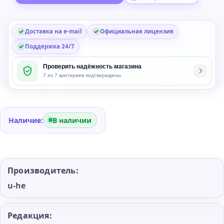
Synth
Plug-
Доставка на e-mail
Официальная лицензия
in
Поддержка 24/7
Проверить надёжность магазина
7 из 7 критериев подтверждены
Наличие:
В наличии
Производитель:
u-he
Редакция: