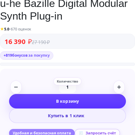
u-he Bazille Digital Modular
Synth Plug-in
★
5.0
•
670 оценок
Первоначальная цена составляла 27 190 ₽.
Текущая цена: 16 390 ₽.
16 390
₽
27 190
₽
+
819
бонусов
за покупку
Количество
товара
В корзину
u-
he
Купить в 1 клик
Bazille
Digital
Modular
Удобная и безопасная оплата
Запросить счёт