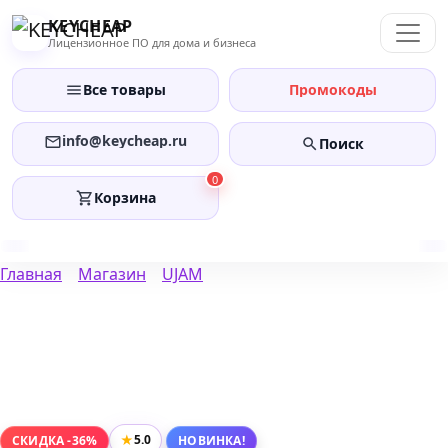
Перейти
KEYCHEAP
к
Лицензионное ПО для дома и бизнеса
содержанию
Все товары
Промокоды
info@keycheap.ru
Поиск
0
Корзина
Главная
Магазин
UJAM
★
5.0
СКИДКА -36%
НОВИНКА!