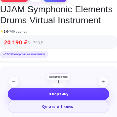
UJAM Symphonic Elements
Drums Virtual Instrument
★
5.0
•
760 оценок
Первоначальная цена составляла 31 790 ₽.
Текущая цена: 20 190 ₽.
20 190
₽
31 790
₽
+
1009
бонусов
за покупку
Количество
товара
В корзину
UJAM
Symphonic
Купить в 1 клик
Elements
Drums