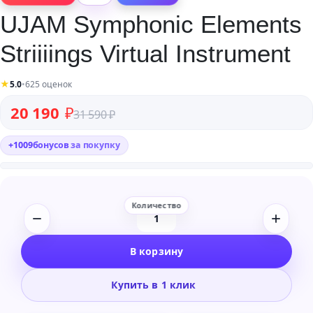
UJAM Symphonic Elements
Striiiings Virtual Instrument
★
5.0
•
625 оценок
Первоначальная цена составляла 31 590 ₽.
Текущая цена: 20 190 ₽.
20 190
₽
31 590
₽
+
1009
бонусов
за покупку
Количество
товара
В корзину
UJAM
Symphonic
Купить в 1 клик
Elements
Striiiings