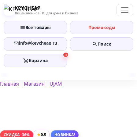
Перейти
KEYCHEAP
к
Лицензионное ПО для дома и бизнеса
содержанию
Все товары
Промокоды
info@keycheap.ru
Поиск
0
Корзина
Главная
Магазин
UJAM
★
5.0
СКИДКА -36%
НОВИНКА!