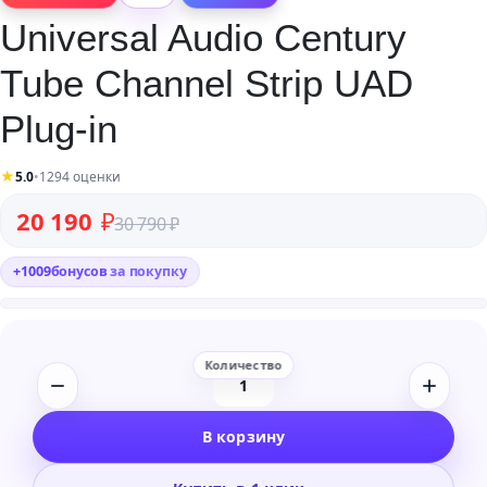
Universal Audio Century
Tube Channel Strip UAD
Plug-in
★
5.0
•
1294 оценки
Первоначальная цена составляла 30 790 ₽.
Текущая цена: 20 190 ₽.
20 190
₽
30 790
₽
+
1009
бонусов
за покупку
Количество
товара
В корзину
Universal
Audio