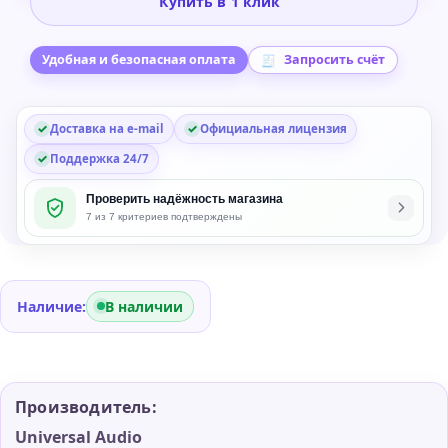
Купить в 1 клик
Century
Tube
Channel
Удобная и безопасная оплата
Запросить счёт
Strip
UAD
Доставка на e-mail
Официальная лицензия
Plug-
in
Поддержка 24/7
Проверить надёжность магазина
7 из 7 критериев подтверждены
Наличие:
В наличии
Производитель:
Universal Audio