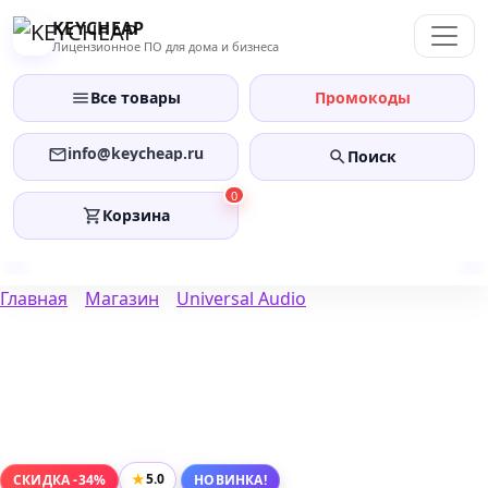
Перейти
KEYCHEAP
к
Лицензионное ПО для дома и бизнеса
содержанию
Все товары
Промокоды
info@keycheap.ru
Поиск
0
Корзина
Главная
Магазин
Universal Audio
★
5.0
СКИДКА -34%
НОВИНКА!