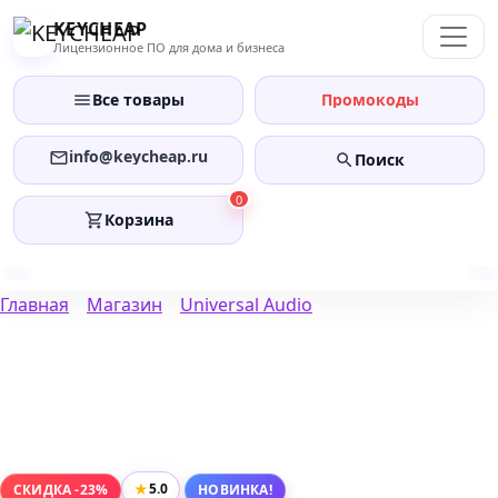
Перейти
KEYCHEAP
к
Лицензионное ПО для дома и бизнеса
содержанию
Все товары
Промокоды
info@keycheap.ru
Поиск
0
Корзина
Главная
Магазин
Universal Audio
★
5.0
СКИДКА -23%
НОВИНКА!