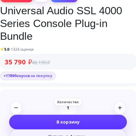
Universal Audio SSL 4000
Series Console Plug-in
Bundle
★
5.0
•
1324 оценки
Первоначальная цена составляла 46 190 ₽.
Текущая цена: 35 790 ₽.
35 790
₽
46 190
₽
+
1789
бонусов
за покупку
Количество
товара
В корзину
Universal
Audio