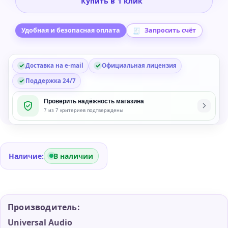
Купить в 1 клик
SSL
4000
Series
Удобная и безопасная оплата
Запросить счёт
Console
Plug-
Доставка на e-mail
Официальная лицензия
in
Bundle
Поддержка 24/7
Проверить надёжность магазина
7 из 7 критериев подтверждены
Наличие:
В наличии
Производитель:
Universal Audio