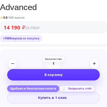
Advanced
★
5.0
•
949 оценок
Первоначальная цена составляла 23 790 ₽.
Текущая цена: 14 190 ₽.
14 190
₽
23 790
₽
+
709
бонусов
за покупку
Количество
товара
В корзину
VMware
ESXi
vSAN
Удобная и безопасная оплата
Запросить счёт
8
Купить в 1 клик
Advanced