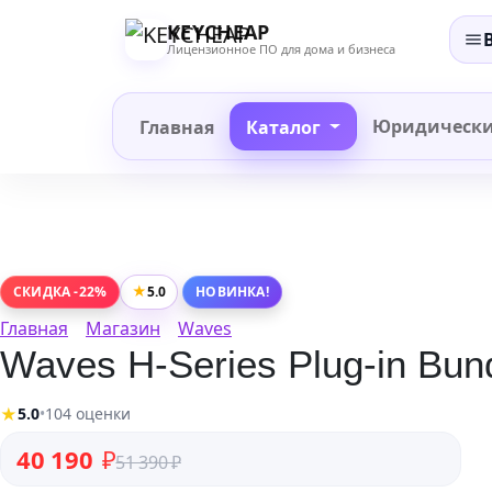
Перейти
KEYCHEAP
к
Лицензионное ПО для дома и бизнеса
содержанию
Юридическ
Главная
Каталог
★
5.0
СКИДКА -22%
НОВИНКА!
Главная
Магазин
Waves
Waves H-Series Plug-in Bun
★
5.0
•
104 оценки
Первоначальная цена составляла 51 390 ₽.
Текущая цена: 40 190 ₽.
40 190
₽
51 390
₽