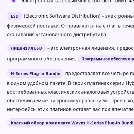
Электронный кассовый чек в соответствии с ФЗ
(Electronic Software Distribution) – электро
ESD
физической поставки. Отправляется на e-mail в тече
скачивания установочного дистрибутива.
– это электронная лицензия, пред
Лицензия ESD
программного обеспечения.
Программное обеспечен
предоставляет все четыре пл
H-Series Plug-in Bundle
в одном удобном пакете. В своих плагинах серии Hy
востребованных классических аналоговых устройств,
обеспечиваемые цифровым управлением. Превосход
интерфейсы этих плагинов оставят вас под впечатл
Краткий обзор комплекта Waves H-Series Plug-in Bundl