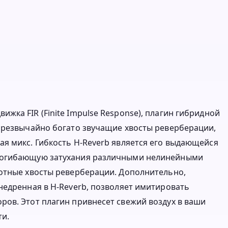
ка FIR (Finite Impulse Response), плагин гибридной
чрезвычайно богато звучащие хвосты реверберации,
я микс. Гибкость H-Reverb является его выдающейся
ь огибающую затухания различными нелинейными
лотные хвосты реверберации. Дополнительно,
недренная в H-Reverb, позволяет имитировать
ов. Этот плагин привнесет свежий воздух в ваши
ти.