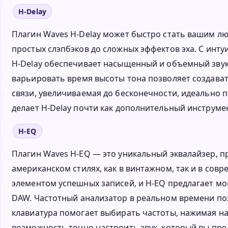
H-Delay
Плагин Waves H-Delay может быстро стать вашим л
простых слэпбэков до сложных эффектов эха. С инту
H-Delay обеспечивает насыщенный и объемный звук
варьировать время высоты тона позволяет создават
связи, увеличиваемая до бесконечности, идеально 
делает H-Delay почти как дополнительный инструме
H-EQ
Плагин Waves H-EQ — это уникальный эквалайзер, 
американском стилях, как в винтажном, так и в со
элементом успешных записей, и H-EQ предлагает м
DAW. Частотный анализатор в реальном времени по
клавиатура помогает выбирать частоты, нажимая на
возможность точно настроить звук, который вы пре