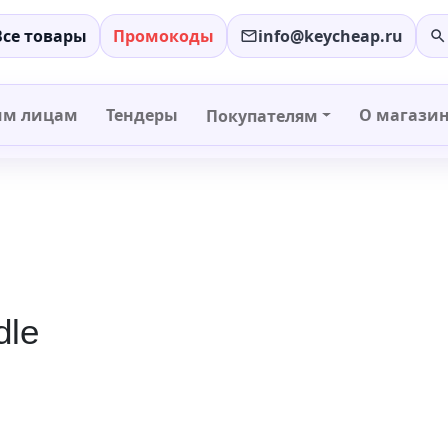
Все товары
Промокоды
info@keycheap.ru
−
+
им лицам
Тендеры
О магази
Покупателям
dle