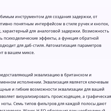
юбимым инструментом для создания задержки, от
итивно понятным интерфейсом в стиле ручек и кнопок,
, характерный для аналоговой задержки. Возможность
ь психоделические эффекты, а функция обратной
подходит для даб-стиля. Автоматизация параметров
нт в вашем миксе.
предоставляющий эквализацию в британском и
временном исполнении. Эквализация является ключевым
ощные и гибкие возможности эквализации для вашей
зволяет визуализировать происходящее, а графическа
 ноты. Семь типов фильтров для каждой полосы дают
дставляете. Waves H-EQ обеспечит вам необходимый