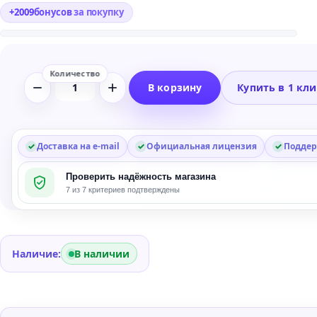
+
2009
бонусов
за покупку
В корзину
Купить в 1 кл
Количество
товара
Waves
H-
Доставка на e-mail
Официальная лицензия
Поддер
Series
Проверить надёжность магазина
Plug-
7 из 7 критериев подтверждены
in
Bundle
Наличие:
В наличии