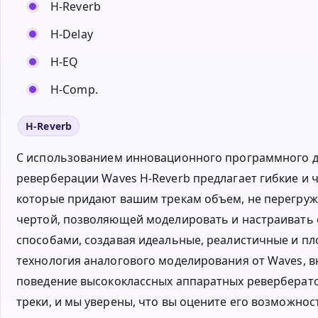
H-Reverb
H-Delay
H-EQ
H-Comp.
H-Reverb
С использованием инновационного программного движ
реверберации Waves H-Reverb предлагает гибкие и 
которые придают вашим трекам объем, не перегружа
чертой, позволяющей моделировать и настраиват
способами, создавая идеальные, реалистичные и п
технология аналогового моделирования от Waves, в
поведение высококлассных аппаратных ревербератор
треки, и мы уверены, что вы оцените его возможнос