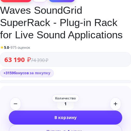
Waves SoundGrid
SuperRack - Plug-in Rack
for Live Sound Applications
★
5.0
•
975 оценок
Первоначальная цена составляла 74 390 ₽.
Текущая цена: 63 190 ₽.
63 190
₽
74 390
₽
+
3159
бонусов
за покупку
Количество
товара
В корзину
Waves
SoundGrid