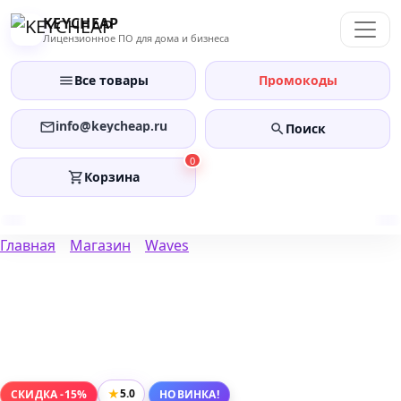
Перейти
KEYCHEAP
к
Лицензионное ПО для дома и бизнеса
содержанию
Все товары
Промокоды
info@keycheap.ru
Поиск
0
Корзина
Главная
Магазин
Waves
★
5.0
СКИДКА -15%
НОВИНКА!