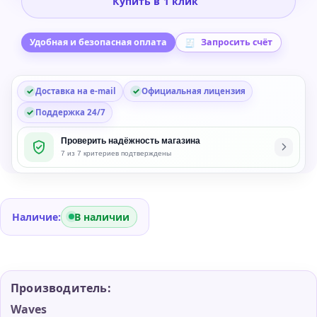
Купить в 1 клик
SuperRack
-
Plug-
Удобная и безопасная оплата
Запросить счёт
in
Rack
Доставка на e-mail
Официальная лицензия
for
Live
Поддержка 24/7
Sound
Проверить надёжность магазина
Applications
7 из 7 критериев подтверждены
Наличие:
В наличии
Производитель:
Waves