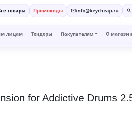
Все товары
Промокоды
info@keycheap.ru
−
+
им лицам
Тендеры
О магази
Покупателям
sion for Addictive Drums 2.