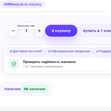
+
539
бонусов
за покупку
В корзину
Купить в 1 кл
Количество
товара
XLN
Audio
Доставка на e-mail
Официальная лицензия
Поддер
Indie
Проверить надёжность магазина
ADpak
7 из 7 критериев подтверждены
Expansion
for
Addictive
Drums
Наличие:
В наличии
2.5