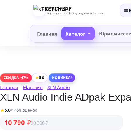
Перейти
KEYCHEAP
к
Лицензионное ПО для дома и бизнеса
содержанию
Юридическ
Главная
Каталог
★
5.0
СКИДКА -47%
НОВИНКА!
Главная
Магазин
XLN Audio
XLN Audio Indie ADpak Expan
★
5.0
•
1458 оценок
Первоначальная цена составляла 20 390 ₽.
Текущая цена: 10 790 ₽.
10 790
₽
20 390
₽