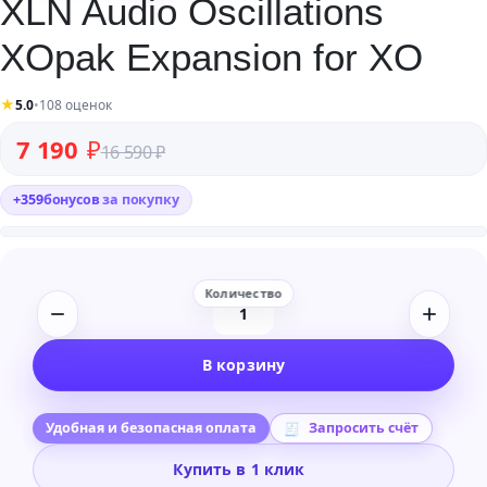
XLN Audio Oscillations
XOpak Expansion for XO
★
5.0
•
108 оценок
Первоначальная цена составляла 16 590 ₽.
Текущая цена: 7 190 ₽.
7 190
₽
16 590
₽
+
359
бонусов
за покупку
Количество
товара
В корзину
XLN
Audio
Oscillations
Удобная и безопасная оплата
Запросить счёт
XOpak
Купить в 1 клик
Expansion