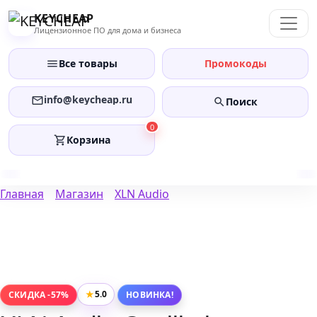
Перейти
KEYCHEAP
к
Лицензионное ПО для дома и бизнеса
содержанию
Все товары
Промокоды
info@keycheap.ru
Поиск
0
Корзина
Главная
Магазин
XLN Audio
★
5.0
СКИДКА -57%
НОВИНКА!