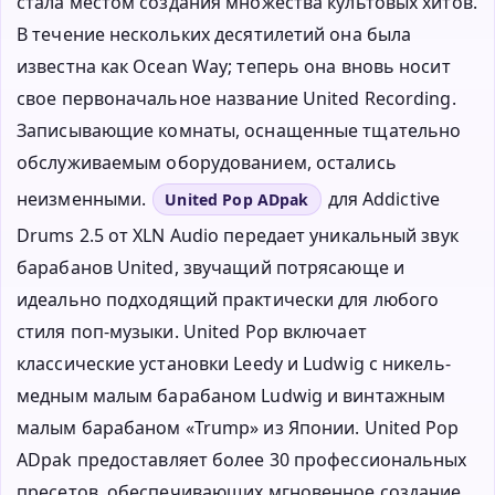
стала местом создания множества культовых хитов.
В течение нескольких десятилетий она была
известна как Ocean Way; теперь она вновь носит
свое первоначальное название United Recording.
Записывающие комнаты, оснащенные тщательно
обслуживаемым оборудованием, остались
неизменными.
для Addictive
United Pop ADpak
Drums 2.5 от XLN Audio передает уникальный звук
барабанов United, звучащий потрясающе и
идеально подходящий практически для любого
стиля поп-музыки. United Pop включает
классические установки Leedy и Ludwig с никель-
медным малым барабаном Ludwig и винтажным
малым барабаном «Trump» из Японии. United Pop
ADpak предоставляет более 30 профессиональных
пресетов, обеспечивающих мгновенное создание