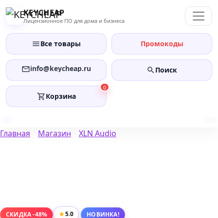
Перейти
KEYCHEAP
к
Лицензионное ПО для дома и бизнеса
содержанию
Все товары
Промокоды
info@keycheap.ru
Поиск
0
Корзина
Главная
Магазин
XLN Audio
★
5.0
СКИДКА -48%
НОВИНКА!