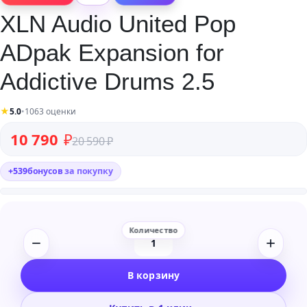
XLN Audio United Pop
ADpak Expansion for
Addictive Drums 2.5
★
5.0
•
1063 оценки
Первоначальная цена составляла 20 590 ₽.
Текущая цена: 10 790 ₽.
10 790
₽
20 590
₽
+
539
бонусов
за покупку
Количество
товара
В корзину
XLN
Audio