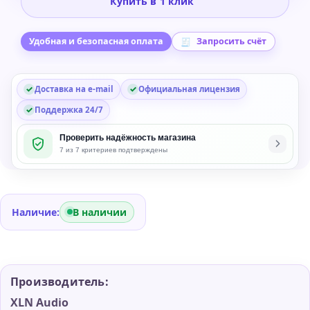
Купить в 1 клик
United
Pop
ADpak
Удобная и безопасная оплата
Запросить счёт
Expansion
for
Доставка на e-mail
Официальная лицензия
Addictive
Drums
Поддержка 24/7
2.5
Проверить надёжность магазина
7 из 7 критериев подтверждены
Наличие:
В наличии
Производитель:
XLN Audio