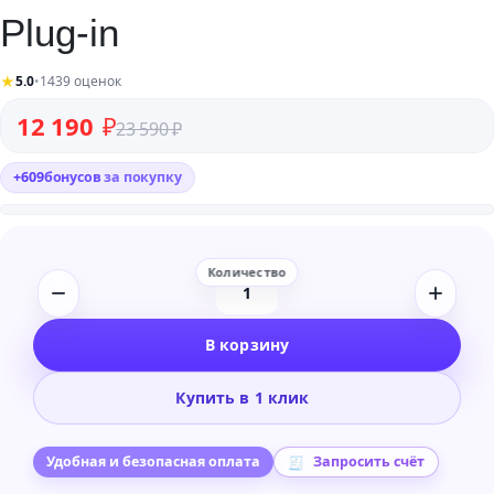
Plug-in
★
5.0
•
1439 оценок
Первоначальная цена составляла 23 590 ₽.
Текущая цена: 12 190 ₽.
12 190
₽
23 590
₽
+
609
бонусов
за покупку
Количество
товара
В корзину
Arturia
Bus
Купить в 1 клик
Peak
Limiter
Plug-
Удобная и безопасная оплата
Запросить счёт
in