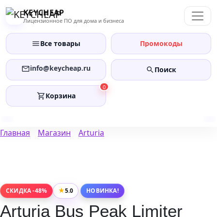
Перейти
KEYCHEAP
к
Лицензионное ПО для дома и бизнеса
содержанию
Все товары
Промокоды
info@keycheap.ru
Поиск
0
Корзина
Главная
Магазин
Arturia
★
5.0
СКИДКА -48%
НОВИНКА!
Arturia Bus Peak Limiter