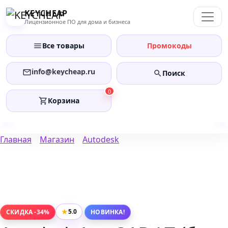
Перейти
KEYCHEAP
к
Лицензионное ПО для дома и бизнеса
содержанию
Все товары
Промокоды
info@keycheap.ru
Поиск
0
Корзина
Главная
Магазин
Autodesk
★
5.0
СКИДКА -34%
НОВИНКА!