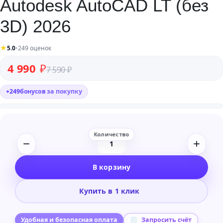
Autodesk AutoCAD LT (без
3D) 2026
★
5.0
•
249 оценок
Первоначальная цена составляла 7 590 ₽.
Текущая цена: 4 990 ₽.
4 990
₽
7 590
₽
+
249
бонусов
за покупку
Количество
товара
В корзину
Autodesk
AutoCAD
Купить в 1 клик
LT
(без
3D)
Удобная и безопасная оплата
Запросить счёт