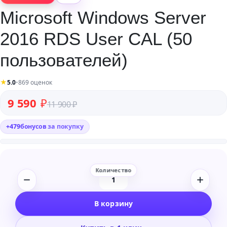
Microsoft Windows Server
2016 RDS User CAL (50
пользователей)
★
5.0
•
869 оценок
Первоначальная цена составляла 11 900 ₽.
Текущая цена: 9 590 ₽.
9 590
₽
11 900
₽
+
479
бонусов
за покупку
Количество
товара
В корзину
Microsoft
Windows