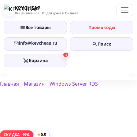
Перейти
KEYCHEAP
к
Лицензионное ПО для дома и бизнеса
содержанию
Все товары
Промокоды
info@keycheap.ru
Поиск
0
Корзина
Главная
Магазин
Windows Server RDS
★
5.0
СКИДКА -19%