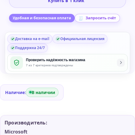
Купить в 1 клик
Server
2016
RDS
Удобная и безопасная оплата
Запросить счёт
User
CAL
Доставка на e-mail
Официальная лицензия
(50
пользователей)
Поддержка 24/7
Проверить надёжность магазина
7 из 7 критериев подтверждены
Наличие:
В наличии
Производитель:
Microsoft