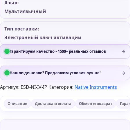
Язык:
Мультиязычный
Тип поставки:
Электронный ключ активации
→
Гарантируем качество • 1500+ реальных отзывов
→
Нашли дешевле? Предложим условия лучше!
Артикул:
ESD-NI-IV-IP
Категория:
Native Instruments
Описание
Доставка и оплата
Обмен и возврат
Гара