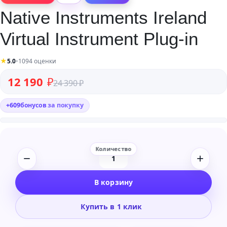
Native Instruments Ireland
Virtual Instrument Plug-in
★
5.0
•
1094 оценки
Первоначальная цена составляла 24 390 ₽.
Текущая цена: 12 190 ₽.
12 190
₽
24 390
₽
+
609
бонусов
за покупку
Количество
товара
В корзину
Native
Instruments
Купить в 1 клик
Ireland
Virtual