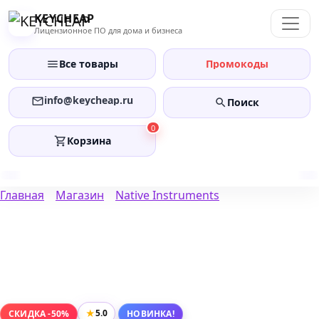
Перейти
KEYCHEAP
к
Лицензионное ПО для дома и бизнеса
содержанию
Все товары
Промокоды
info@keycheap.ru
Поиск
0
Корзина
Главная
Магазин
Native Instruments
★
5.0
СКИДКА -50%
НОВИНКА!