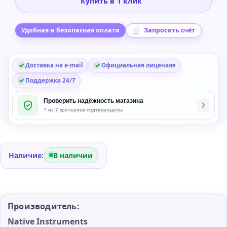
Купить в 1 клик
Session
Ukulele
Virtual
Удобная и безопасная оплата
Запросить счёт
Instrument
Plug-
Доставка на e-mail
Официальная лицензия
in
Поддержка 24/7
Проверить надёжность магазина
7 из 7 критериев подтверждены
Наличие:
В наличии
Производитель:
Native Instruments