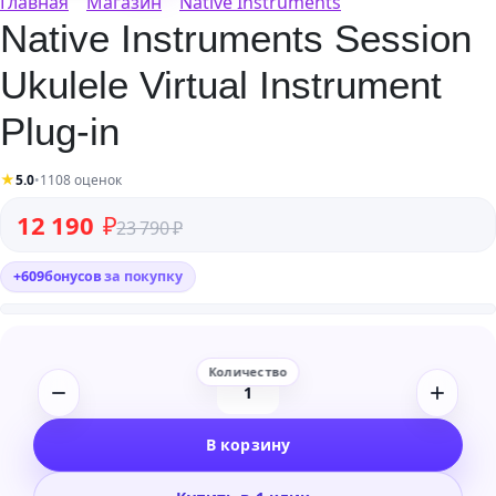
Главная
Магазин
Native Instruments
Native Instruments Session
Ukulele Virtual Instrument
Plug-in
★
5.0
•
1108 оценок
Первоначальная цена составляла 23 790 ₽.
Текущая цена: 12 190 ₽.
12 190
₽
23 790
₽
+
609
бонусов
за покупку
Количество
товара
В корзину
Native
Instruments