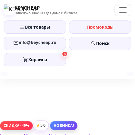
Перейти
KEYCHEAP
к
Лицензионное ПО для дома и бизнеса
содержанию
Все товары
Промокоды
info@keycheap.ru
Поиск
0
Корзина
★
5.0
СКИДКА -49%
НОВИНКА!