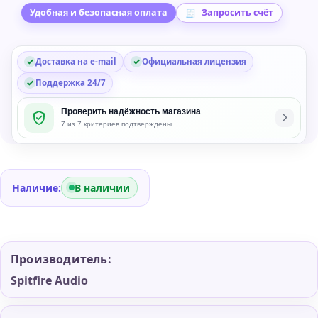
One:
Удобная и безопасная оплата
Запросить счёт
Thematic
Horns
Доставка на e-mail
Официальная лицензия
Library
Поддержка 24/7
Проверить надёжность магазина
7 из 7 критериев подтверждены
Наличие:
В наличии
Производитель:
Spitfire Audio