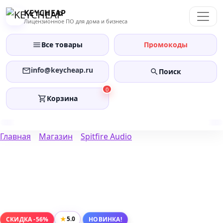
Перейти
KEYCHEAP
к
Лицензионное ПО для дома и бизнеса
содержанию
Все товары
Промокоды
info@keycheap.ru
Поиск
0
Корзина
Главная
Магазин
Spitfire Audio
★
5.0
СКИДКА -56%
НОВИНКА!