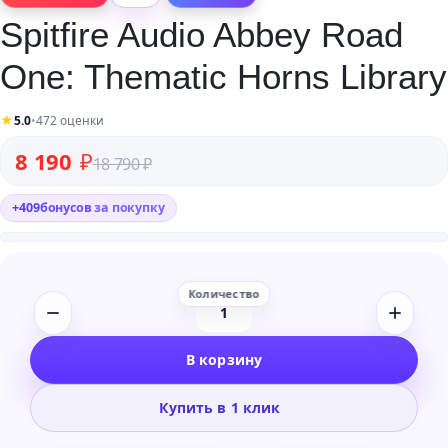
Spitfire Audio Abbey Road
One: Thematic Horns Library
★
5.0
•
472 оценки
Первоначальная цена составляла 18 790 ₽.
Текущая цена: 8 190 ₽.
8 190
₽
18 790
₽
+
409
бонусов
за покупку
Количество
товара
В корзину
Spitfire
Audio
Купить в 1 клик
Abbey
Road