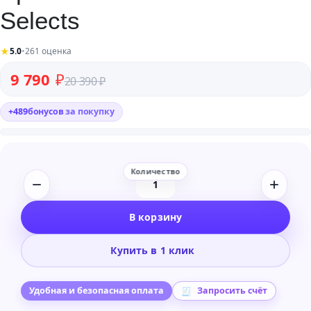
Selects
★
5.0
•
261 оценка
Первоначальная цена составляла 20 390 ₽.
Текущая цена: 9 790 ₽.
9 790
₽
20 390
₽
+
489
бонусов
за покупку
Количество
товара
В корзину
Spitfire
Audio
Купить в 1 клик
Producer
Selects
Удобная и безопасная оплата
Запросить счёт