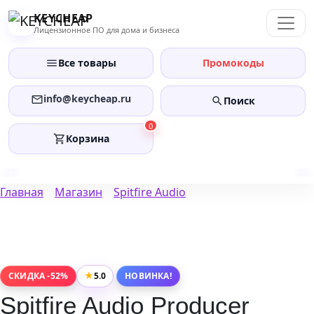
Перейти
KEYCHEAP
к
Лицензионное ПО для дома и бизнеса
содержанию
Все товары
Промокоды
info@keycheap.ru
Поиск
0
Корзина
Главная
Магазин
Spitfire Audio
★
5.0
СКИДКА -52%
НОВИНКА!
Spitfire Audio Producer