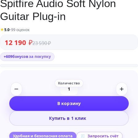
Spitfire Audio Soft Nylon
Guitar Plug-in
★
5.0
•
99 оценок
Первоначальная цена составляла 23 590 ₽.
Текущая цена: 12 190 ₽.
12 190
₽
23 590
₽
+
609
бонусов
за покупку
Количество
товара
В корзину
Spitfire
Audio
Купить в 1 клик
Soft
Nylon
Guitar
Удобная и безопасная оплата
Запросить счёт