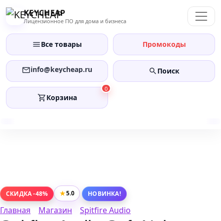
Перейти
KEYCHEAP
к
Лицензионное ПО для дома и бизнеса
содержанию
Все товары
Промокоды
info@keycheap.ru
Поиск
0
Корзина
★
5.0
СКИДКА -48%
НОВИНКА!
Главная
Магазин
Spitfire Audio