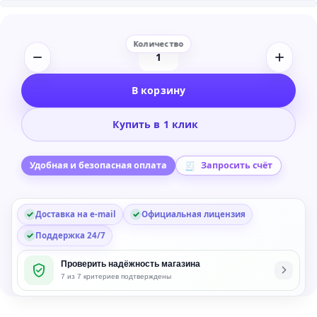
Количество
товара
В корзину
Steinberg
SpectraLayers
Купить в 1 клик
Elements
12
Audio
Удобная и безопасная оплата
Запросить счёт
Restoration
Software
Доставка на e-mail
Официальная лицензия
-
Обновление
Поддержка 24/7
с
Проверить надёжность магазина
SpectraLayers
7 из 7 критериев подтверждены
Elements
9/10/11