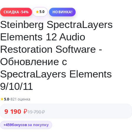
★
5.0
СКИДКА -54%
НОВИНКА!
Steinberg SpectraLayers
Elements 12 Audio
Restoration Software -
Обновление с
SpectraLayers Elements
9/10/11
★
5.0
•
821 оценка
Первоначальная цена составляла 19 790 ₽.
Текущая цена: 9 190 ₽.
9 190
₽
19 790
₽
+
459
бонусов
за покупку