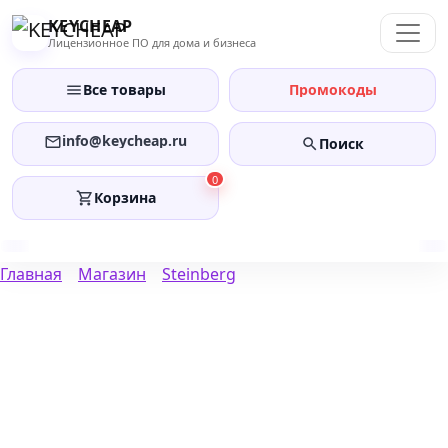
Перейти
KEYCHEAP
к
Лицензионное ПО для дома и бизнеса
содержанию
Все товары
Промокоды
info@keycheap.ru
Поиск
0
Корзина
Главная
Магазин
Steinberg