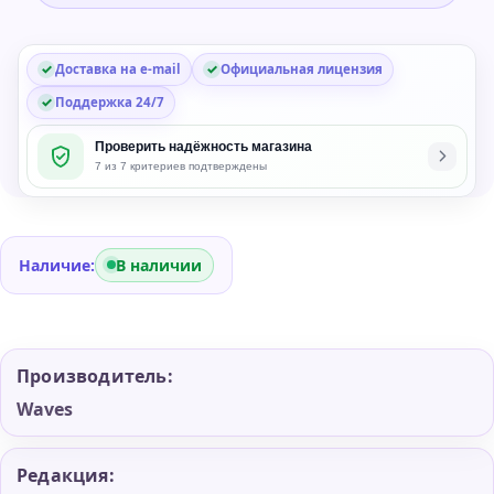
Plug-
in
Доставка на e-mail
Официальная лицензия
Bundle
Поддержка 24/7
Проверить надёжность магазина
7 из 7 критериев подтверждены
Наличие:
В наличии
Производитель:
Waves
Редакция: