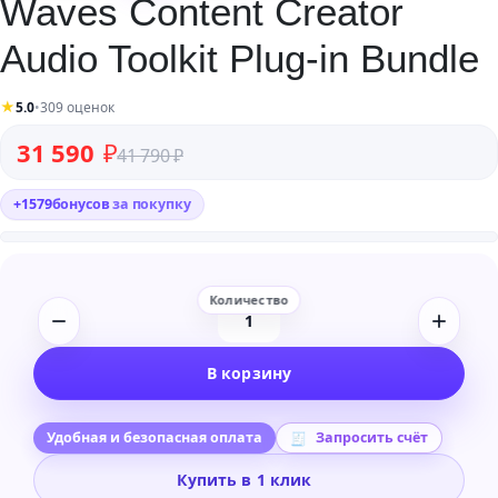
Waves Content Creator
Audio Toolkit Plug-in Bundle
★
5.0
•
309 оценок
Первоначальная цена составляла 41 790 ₽.
Текущая цена: 31 590 ₽.
31 590
₽
41 790
₽
+
1579
бонусов
за покупку
Количество
товара
В корзину
Waves
Content
Creator
Удобная и безопасная оплата
Запросить счёт
Audio
Купить в 1 клик
Toolkit