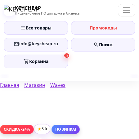
Перейти
KEYCHEAP
к
Лицензионное ПО для дома и бизнеса
содержанию
Все товары
Промокоды
info@keycheap.ru
Поиск
0
Корзина
Главная
Магазин
Waves
★
5.0
СКИДКА -24%
НОВИНКА!