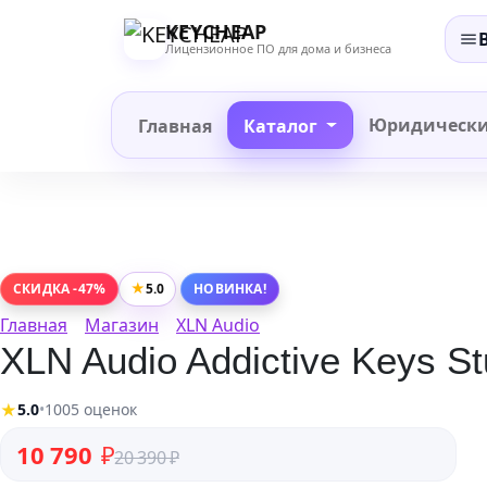
Перейти
KEYCHEAP
к
Лицензионное ПО для дома и бизнеса
содержанию
Юридическ
Главная
Каталог
★
5.0
СКИДКА -47%
НОВИНКА!
Главная
Магазин
XLN Audio
XLN Audio Addictive Keys S
★
5.0
•
1005 оценок
Первоначальная цена составляла 20 390 ₽.
Текущая цена: 10 790 ₽.
10 790
₽
20 390
₽