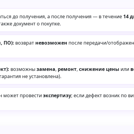
ться до получения, а после получения — в течение
14 
также документ о покупке.
 ПО):
возврат
невозможен
после передачи/отображени
кт):
возможны
замена
,
ремонт
,
снижение цены
или
в
 гарантия не установлена).
ин может провести
экспертизу
; если дефект возник по в