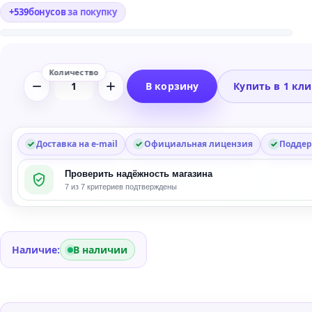
+
539
бонусов
за покупку
В корзину
Купить в 1 кл
Количество
товара
XLN
Audio
Доставка на e-mail
Официальная лицензия
Поддер
Addictive
Проверить надёжность магазина
Keys
7 из 7 критериев подтверждены
Studio
Grand
Наличие:
В наличии