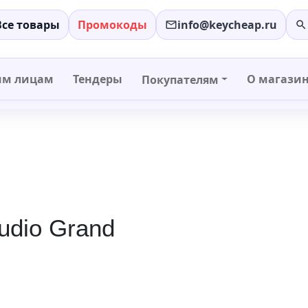
Все товары
Промокоды
info@keycheap.ru
−
+
им лицам
Тендеры
О магази
Покупателям
tudio Grand