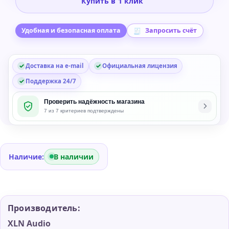
Купить в 1 клик
Studio
Prog
ADpak
Удобная и безопасная оплата
Запросить счёт
Expansion
for
Доставка на e-mail
Официальная лицензия
Addictive
Drums
Поддержка 24/7
2.5
Проверить надёжность магазина
7 из 7 критериев подтверждены
Наличие:
В наличии
Производитель:
XLN Audio