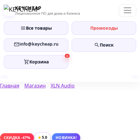
Перейти
KEYCHEAP
к
Лицензионное ПО для дома и бизнеса
содержанию
Все товары
Промокоды
info@keycheap.ru
Поиск
0
Корзина
Главная
Магазин
XLN Audio
★
5.0
СКИДКА -47%
НОВИНКА!